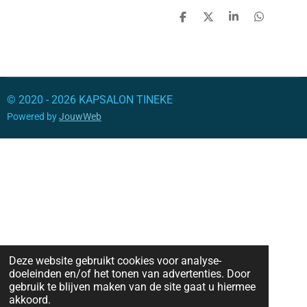
D
D
S
D
e
e
h
e
l
e
a
l
e
l
r
e
n
e
n
© 2020 - 2026 KAPSALON TINEKE
Powered by
JouwWeb
Deze website gebruikt cookies voor analyse-
doeleinden en/of het tonen van advertenties. Door
gebruik te blijven maken van de site gaat u hiermee
akkoord.