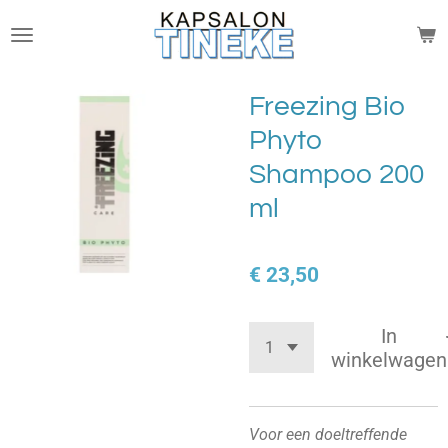
Ga
direct
naar
de
Freezing Bio
hoofdinhoud
Phyto
Shampoo 200
ml
€ 23,50
In
winkelwagen
Voor een doeltreffende